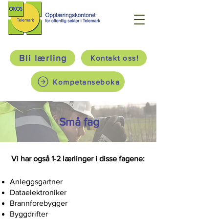
Bli lærling
Kontakt oss!
Kompetanseboka
Små fag
Vi har også 1-2 lærlinger i disse fagene:
Anleggsgartner
Dataelektroniker
Brannforebygger
Byggdrifter