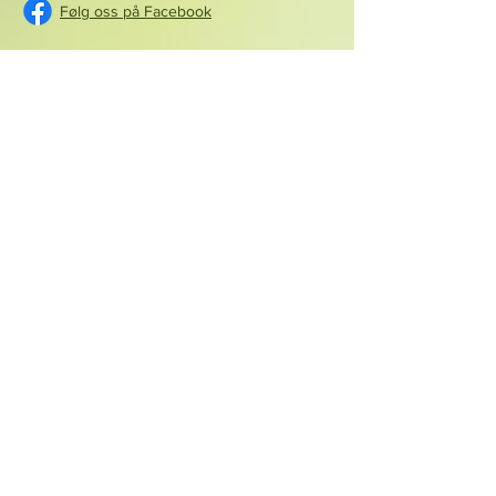
Følg oss på Facebook
Følg oss på Instagram
Søknadsskjema
Lånekassen
UDIR - læreplaner
VIGO
vilbli.no
Utdanning.no
Ndla.no