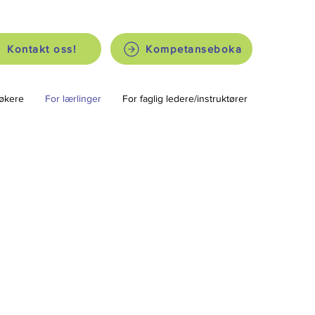
Kontakt oss!
Kompetanseboka
økere
For lærlinger
For faglig ledere/instruktører