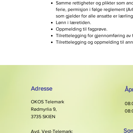
Samme rettigheter og plikter som andre
ferie, permisjon i følge reglement (Ar
som gjelder for alle ansatte er lærli
Lønn i læretiden.
Oppmelding til fagprøve.
Tilrettelegging for gjennomføring av 
Tilrettelegging og oppmelding til an
Adresse
Åpn
OKOS Telemark
08:0
Rødmyrlia 9,
08:0
3735 SKIEN
Som
Avd. Vest-Telemark: