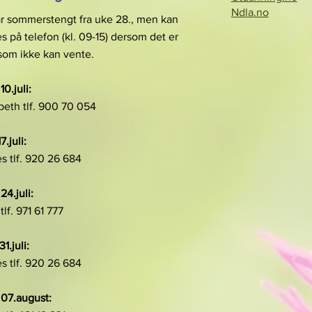
Ndla.no
ar sommerstengt fra uke 28., men kan
es på telefon (kl. 09-15) dersom det er
som ikke kan vente.
10.juli:
beth tlf. 900 70 054
17.juli:
s tlf. 920 26 684
 24.juli:
 tlf. 971 61 777
31.juli:
s tlf. 920 26 684
 07.august: