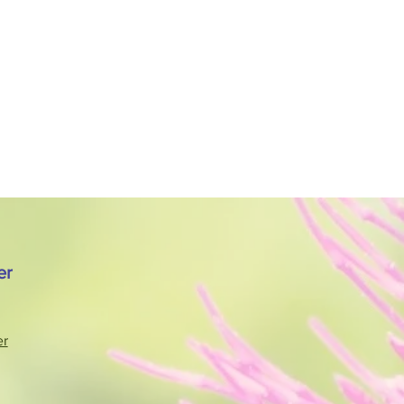
er
er