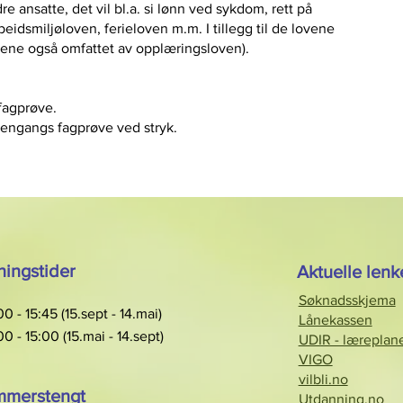
 ansatte, det vil bl.a. si lønn ved sykdom, rett på
beidsmiljøloven, ferieloven m.m. I tillegg til de lovene
ngene også omfattet av opplæringsloven).
fagprøve.
nengangs fagprøve ved stryk.
ingstider
Aktuelle lenk
Søknadsskjema
0 - 15:45 (15.sept - 14.mai)
Lånekassen
0 - 15:00 (15.mai - 14.sept)
UDIR - læreplan
VIGO
vilbli.no
merstengt
Utdanning.no