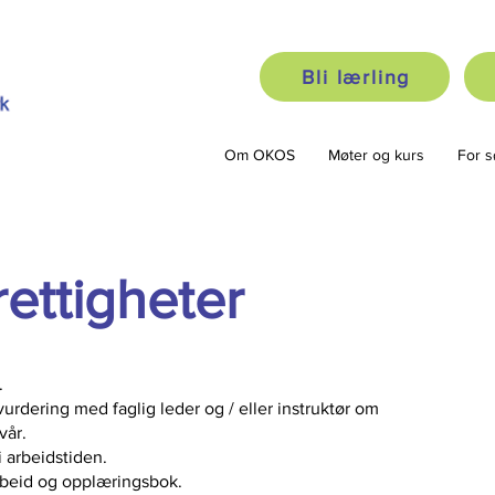
Bli lærling
Om OKOS
Møter og kurs
For s
ettigheter
.
 vurdering med faglig leder og / eller instruktør om
lvår.
 arbeidstiden.
arbeid og opplæringsbok.