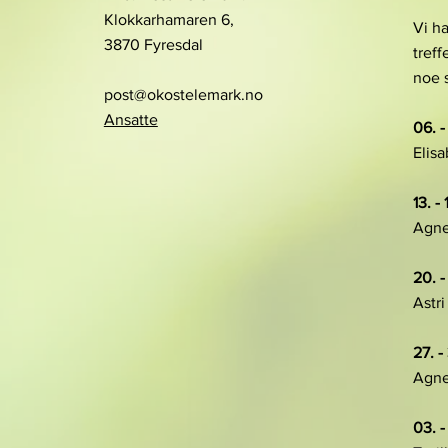
Klokkarhamaren 6,
Vi h
3870 Fyresdal
treff
noe 
post@okostelemark.no
Ansatte
06. - 
Elisa
13. - 
Agne
20. -
Astri
27. - 
Agne
03. -