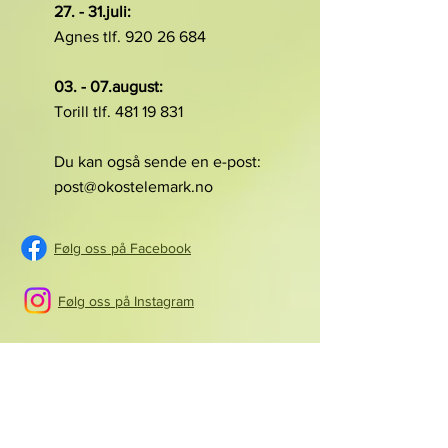
27. - 31.juli:
Agnes tlf. 920 26 684
03. - 07.august:
Torill tlf. 481 19 831
Du kan også sende en e-post:
post@okostelemark.no
Følg oss på Facebook
Følg oss på Instagram
Søknadsskjema
Lånekassen
UDIR - læreplaner