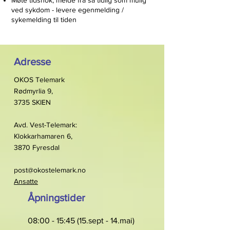
Møte tidsnok, melde fra så tidlig som mulig
ved sykdom - levere egenmelding /
sykemelding til tiden
Adresse
OKOS Telemark
Rødmyrlia 9,
3735 SKIEN
Avd. Vest-Telemark:
Klokkarhamaren 6,
3870 Fyresdal
post@okostelemark.no
Ansatte
Åpningstider
08:00 - 15:45 (15.sept - 14.mai)