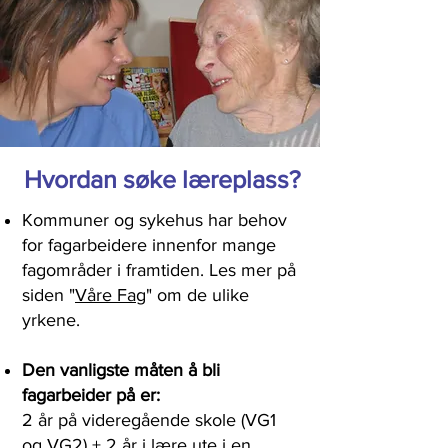
Hvordan søke læreplass?
Kommuner og sykehus har behov
for fagarbeidere innenfor mange
fagområder i framtiden. Les mer på
siden "
Våre Fag
" om de ulike
yrkene.
Den vanligste måten å bli
fagarbeider på er:
2 år på videregående skole (VG1
og VG2) + 2 år i lære ute i en